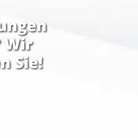
zungen
? Wir
n Sie!