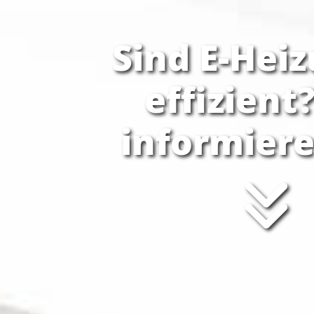
Sind E-Hei
effizient
informiere
